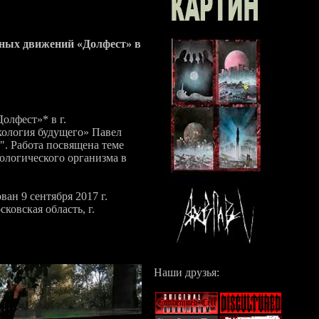
ьных движений «Долфест» в
олфест»* в г.
кология будущего» Павел
". Работа посвящена теме
ологического организма в
н 9 сентября 2017 г.
овская область, г.
Наши друзья: