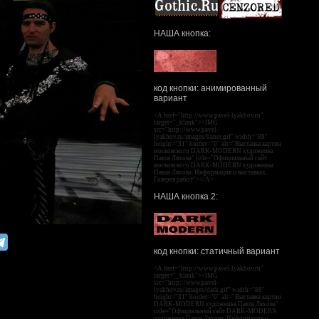
НАША кнопка:
код кнопки: анимированный
вариант
<A href="http://www.pavel-lyakhov.ru"
target="_blank"><IMG
src="http://www.pavel-
lyakhov.ru/images/baner.gif" width="88"
height="31" border="0" alt="Выставка картин
московского DARK-MODERN художника
Павла Ляхова" title="Официальный сайт
московского DARK-MODERN художника
Павла Ляхова. Информация о выставках.
Галерея работ"></A>
НАША кнопка 2:
код кнопки: статичный вариант
<A href="http://www.pavel-lyakhov.ru"
target="_blank"><IMG
src="http://www.pavel-
lyakhov.ru/images/dark.gif" width="88"
height="31" border="0" alt="Выставка картин
DARK-MODERN художника Павла Ляхова"
title="Официальный сайт DARK-MODERN
художника Павла Ляхова. Информация о