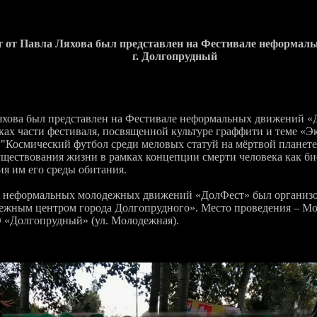
рт от Павла Ляхова был представлен на Фестивале неформал
г. Долгопрудный
яхова был представлен на Фестивале неформальных движений «Д
ах части фестиваля, посвященной культуре граффити и теме «Э
 "Космический футбол среди меловых статуй на мёртвой планете
уществования жизни в рамках концепции смерти человека как би
я им его среды обитания.
ь неформальных молодежных движений «ДолФест» был организова
ным центром города Долгопрудного». Место проведения – Моск
«Долгопрудный» (ул. Молодежная).